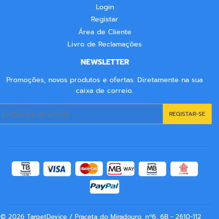
Login
Registar
Área de Cliente
Livro de Reclamações
NEWSLETTER
Promoções, novos produtos e ofertas. Diretamente na sua
caixa de correio.
E-
REGISTAR-SE
mail
© 2026
TargetDevice
/ Praceta do Miradouro, nº6, 6B - 2610-112