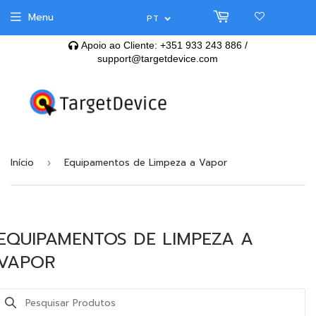
Menu
PT
Apoio ao Cliente: +351 933 243 886 /
support@targetdevice.com
Envio Grátis para compras superiores
€120
em toda a
Peninsula Ibérica
Início
Equipamentos de Limpeza a Vapor
›
EQUIPAMENTOS DE LIMPEZA A
VAPOR