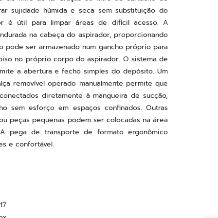
xidável de 17 l, cabo eléctrico de 4 m, mangueira
de filtro de lã. Graças ao filtro de cartucho de
irar sujidade húmida e seca sem substituição do
or é útil para limpar áreas de difícil acesso. A
ndurada na cabeça do aspirador, proporcionando
o pode ser armazenado num gancho próprio para
 piso no próprio corpo do aspirador. O sistema de
rmite a abertura e fecho simples do depósito. Um
lça removível operado manualmente permite que
 conectados diretamente à mangueira de sucção,
lho sem esforço em espaços confinados. Outras
as ou peças pequenas podem ser colocadas na área
A pega de transporte de formato ergonômico
s e confortável.