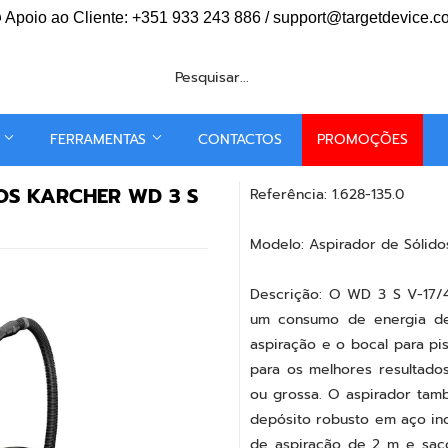
vio Grátis para compras superiores
€120
em toda a Peninsula I
Apoio ao Cliente: +351 933 243 886 / support@targetdevice.
S
FERRAMENTAS
CONTACTOS
PROMOÇÕES
DOS KARCHER WD 3 S
Referência: 1.628-135.0
Modelo: Aspirador de Sólido
Descrição: O WD 3 S V-17/
um consumo de energia de
aspiração e o bocal para pis
para os melhores resultado
ou grossa. O aspirador ta