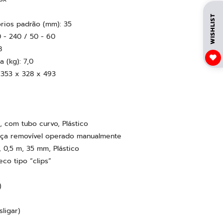
17
ox
WISHLIST
rios padrão (mm): 35
 - 240 / 50 - 60
8
 (kg): 7,0
 353 x 328 x 493
, com tubo curvo, Plástico
lça removível operado manualmente
 0,5 m, 35 mm, Plástico
co tipo “clips”
)