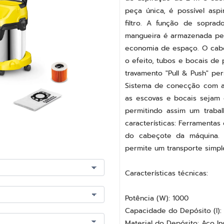
depósito robusto em aço ino
de aspiração de 2 m e saco 
peça única, é possível asp
filtro. A função de soprad
mangueira é armazenada pe
economia de espaço. O cab
o efeito, tubos e bocais de
travamento "Pull & Push" pe
Sistema de conecção com a
as escovas e bocais sejam
permitindo assim um traba
características: Ferrament
do cabeçote da máquina. 
permite um transporte simple
Características técnicas:
Potência (W): 1000