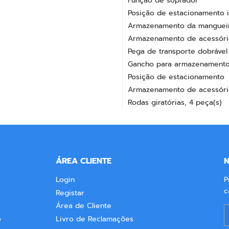
Interruptor rotativo (ligar/de
Função de soprador
Posição de estacionamento i
Armazenamento da mangueira
Armazenamento de acessório
Pega de transporte dobrável
Gancho para armazenamento
Posição de estacionamento
Armazenamento de acessório
Rodas giratórias, 4 peça(s)
ÁREA CLIENTE
N
Login
P
c
Registar
Área de Cliente
E