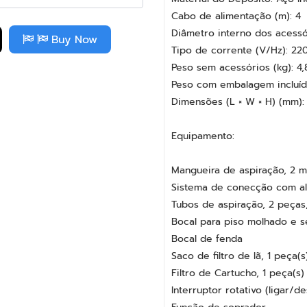
Capacidade do Depósito (l): 
Material do Depósito: Aço In
Cabo de alimentação (m): 4
Diâmetro interno dos acessó
Buy Now
Tipo de corrente (V/Hz): 220
Peso sem acessórios (kg): 4,
Peso com embalagem incluída
Dimensões (L × W × H) (mm):
Equipamento:
Mangueira de aspiração, 2 m
Sistema de conecção com a
Tubos de aspiração, 2 peças,
Bocal para piso molhado e se
Bocal de fenda
Saco de filtro de lã, 1 peça(s
Filtro de Cartucho, 1 peça(s)