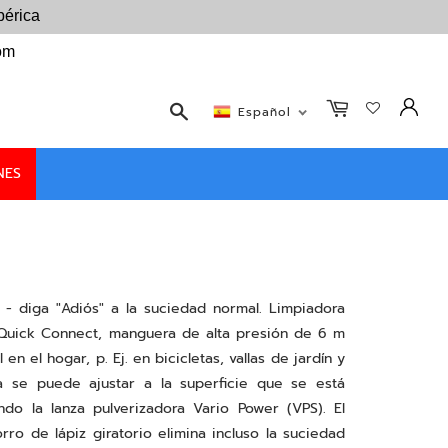
bérica
com
Buscar
Español
NES
" - diga "Adiós" a la suciedad normal. Limpiadora
a Quick Connect, manguera de alta presión de 6 m
n el hogar, p. Ej. en bicicletas, vallas de jardín y
a se puede ajustar a la superficie que se está
ndo la lanza pulverizadora Vario Power (VPS). El
ro de lápiz giratorio elimina incluso la suciedad