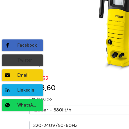
Facebook
Twitter
Email
€190,32
€158,60
LinkedIn
IVA Incluido
WhatsApp