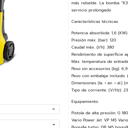
más rebelde. La bomba "K3"
servicio prolongado
Características técnicas:
Potencia absorbida: 1,6 (KW)
Presión máx. (bar): 120
Caudal máx. (l/h): 380
Rendimiento de superficie ap
Máx. temperatura de entrada
Peso sin accesorios (kg): 6,9
Peso con embalaje incluido. (
Dimensiones (la. × an. × al.)
Tipo de corriente. (V/Hz): 2
Equipamiento:
Pistola de alta presión: G 18
Vario Power Jet: VP 145 Vari
Boquilla turbo: DB 145 boquil