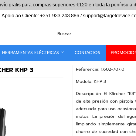
vío gratis para compras superiores
€120
en toda la península i
Apoio ao Cliente: +351 933 243 886 / support@targetdevice.
HERRAMIENTAS ELÉCTRICAS
CONTACTOS
PROMOCIO
HER KHP 3
Referencia: 1.602-707.0
Modelo: KHP 3
Descripción: El Kärcher "K3
de alta presión con pistol
adecuada para uso ocasional e
motos. La presión del agu
limpiando simplemente gira
chorro de suciedad con chor