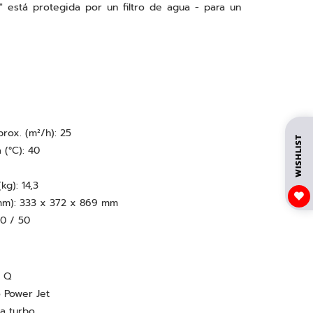
 está protegida por un filtro de agua - para un
rox. (m²/h): 25
WISHLIST
 (°C): 40
kg): 14,3
 (mm): 333 x 372 x 869 mm
30 / 50
0 Q
o Power Jet
la turbo