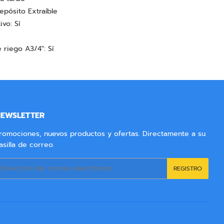
epósito Extraíble
vo: Sí
riego A3/4": Sí
EWSLETTER
romociones, nuevos productos y ofertas. Directamente a su
asilla de correo.
orreo
REGISTRO
lectrónico