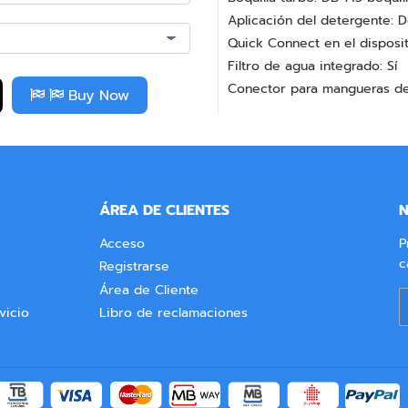
Aplicación del detergente: D
Quick Connect en el dispositi
Filtro de agua integrado: Sí
Conector para mangueras de 
Buy Now
ÁREA DE CLIENTES
N
Acceso
P
c
Registrarse
Área de Cliente
C
vicio
Libro de reclamaciones
e