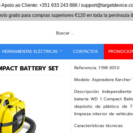
Apoio ao Cliente: +351 933 243 886 / support@targetdevice.
vío gratis para compras superiores
€120
en toda la península i
HERRAMIENTAS ELÉCTRICAS
CONTACTOS
PROMOCIO
PACT BATTERY SET
Referencia: 1.198-301.0
Modelo: Aspiradora Karcher
Descripción: Independiente
batería WD 1 Compact Batte
depósito de plástico de 7 
limpieza interior de vehículo
Características técnicas: