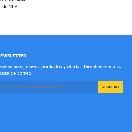
r de 18 V
EWSLETTER
romociones, nuevos productos y ofertas. Directamente a su
asilla de correo.
orreo
REGISTRO
lectrónico