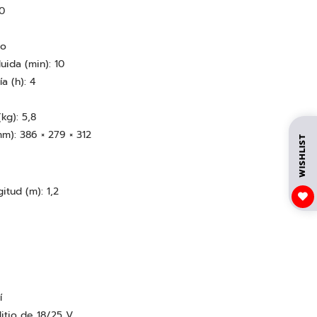
0
co
uida (min): 10
a (h): 4
kg): 5,8
(mm): 386 × 279 × 312
WISHLIST
itud (m): 1,2
í
litio de 18/25 V