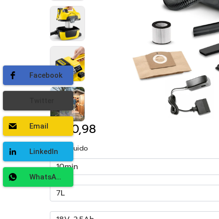
Facebook
Twitter
€230,98
Email
IVA Incluido
LinkedIn
WhatsApp