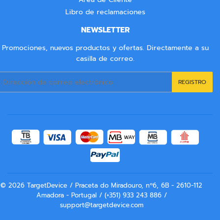
Libro de reclamaciones
NEWSLETTER
Promociones, nuevos productos y ofertas. Directamente a su
casilla de correo.
Correo
REGISTRO
electrónico
© 2026
TargetDevice
/ Praceta do Miradouro, nº6, 6B - 2610-112
Amadora - Portugal / (+351) 933 243 886 /
support@targetdevice.com