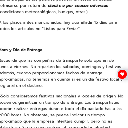
retrasarse por rotura de
stocks o por causas adversas
(condiciones meteorológicas, huelgas, otras.)
A los plazos antes mencionados, hay que añadir 15 días para
todos los artículos no “Listos para Enviar".
Hora y Día de Entrega
Recuerda que las compañías de transporte solo operan de
lunes a viernes. No reparten los sábados, domingos y festivos.
Además, cuando proporcionamos fechas de entrega
aproximadas, no tenemos en cuenta si es un día festivo local o
regional en el destino;
SSolo consideramos festivos nacionales y locales de origen. No
podemos garantizar un tiempo de entrega. Los transportistas
podrán realizar entregas durante todo el día pactado hasta las
20:00 horas. No obstante, se puede indicar un tiempo
aproximado que la empresa intentará cumplir, pero no es
obligatorio. Si no lo encuentran, el transportista intentará