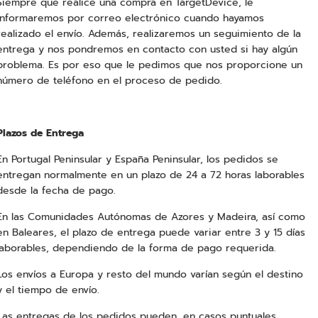
Siempre que realice una compra en TargetDevice, le
informaremos por correo electrónico cuando hayamos
realizado el envío. Además, realizaremos un seguimiento de la
entrega y nos pondremos en contacto con usted si hay algún
problema. Es por eso que le pedimos que nos proporcione un
número de teléfono en el proceso de pedido.
Plazos de Entrega
En Portugal Peninsular y España Peninsular, los pedidos se
entregan normalmente en un plazo de 24 a 72 horas laborables
desde la fecha de pago.
En las Comunidades Autónomas de Azores y Madeira, así como
en Baleares, el plazo de entrega puede variar entre 3 y 15 días
laborables, dependiendo de la forma de pago requerida.
Los envíos a Europa y resto del mundo varían según el destino
y el tiempo de envío.
Las entregas de los pedidos pueden, en casos puntuales,