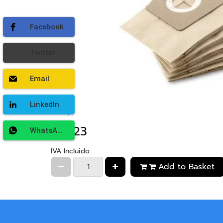
Facebook
Twitter
Email
LinkedIn
€14,23
WhatsApp
IVA Incluido
Add to Basket