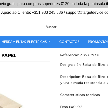
vío gratis para compras superiores
€120
en toda la península i
Apoio ao Cliente: +351 933 243 886 / support@targetdevice.
HERRAMIENTAS ELÉCTRICAS
CONTACTOS
PROMOCIO
 PAPEL
Referencia: 2.863-297.0
Designación: Bolsa de filtro
Descripción: Bolsa de filtro
y una elevada resistencia a l
Caracteristicas tecnicas:
Peso (kg): 0,2