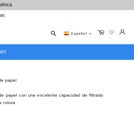
bérica
com
Buscar
Español
NES
 de papel
 de papel con una excelente capacidad de filtrado
a rotura