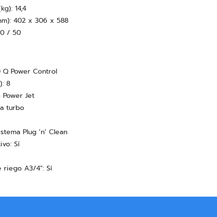
kg): 14,4
 (mm): 402 x 306 x 588
30 / 50
60 Q Power Control
: 8
o Power Jet
la turbo
istema Plug ’n’ Clean
vo: Sí
riego A3/4": Sí